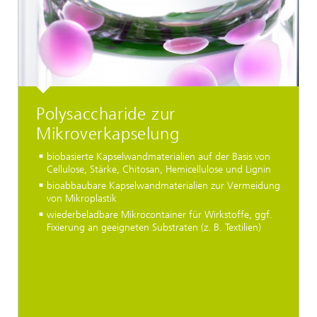
Polysaccharide zur
Mikroverkapselung
biobasierte Kapselwandmaterialien auf der Basis von
Cellulose, Stärke, Chitosan, Hemicellulose und Lignin
bioabbaubare Kapselwandmaterialien zur Vermeidung
von Mikroplastik
wiederbeladbare Mikrocontainer für Wirkstoffe, ggf.
Fixierung an geeigneten Substraten (z. B. Textilien)