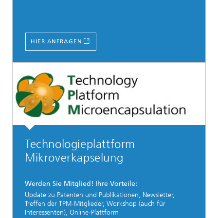
HIER ANFRAGEN
Technologieplattform
Mikroverkapselung
Werden Sie Mitglied! Ihre Vorteile:
Update zu Patenten und Publikationen, Newsletter,
Treffen der TPM-Mitglieder, Workshop (auch für
Interessenten), Online-Plattform