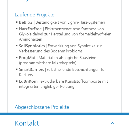
Laufende Projekte
BeBio2 |
Beständigkeit von Lignin-Harz-Systemen
HarzForFree |
Elektroenzymatische Synthese von
Glykolaldehyd zur Herstellung von formaldehydfreien
Aminoharzen
SoilSynbiotics |
Entwicklung von Synbiotika zur
Verbesserung des Bodenmikrobioms
ProgMat |
Materialien als logische Bausteine
(programmierbare Mikrokapseln)
SmartBarriers |
selbstheilende Beschichtungen für
Kartons
LuBriKom
| extrudierbare Kunststoffcomposite mit
integrierter langlebiger Reibung
Abgeschlossene Projekte
Atemmaske
| Entwicklungsplattform für autonome
Biosensoren (
Link
)
Kontakt
Abstrichfrei
| Infektionsprävention durch