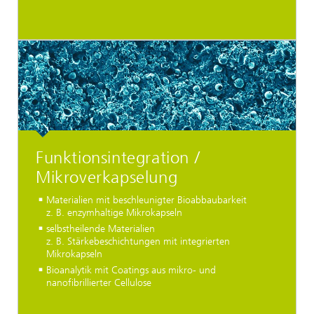
Funktionsintegration /
Mikroverkapselung
Materialien mit beschleunigter Bioabbaubarkeit
z. B. enzymhaltige Mikrokapseln
selbstheilende Materialien
z. B. Stärkebeschichtungen mit integrierten
Mikrokapseln
Bioanalytik mit Coatings aus mikro- und
nanofibrillierter Cellulose