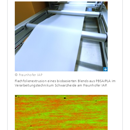
© Fraunhofer IAP
Flachfolienextrusion eines biobasierten Blends aus PBSA/PLA im
Verarbeitungstechnikum Schwarzheide am Fraunhofer IAP.