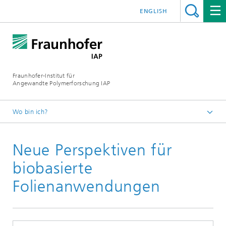
ENGLISH
Fraunhofer-Institut für
Angewandte Polymerforschung IAP
Wo bin ich?
Startseite
Neue Perspektiven für
Presse | Medien
2026
biobasierte
Folienanwendungen