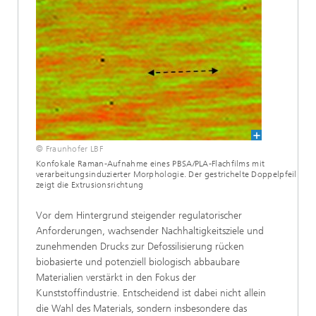
© Fraunhofer LBF
Konfokale Raman-Aufnahme eines PBSA/PLA-Flachfilms mit
verarbeitungsinduzierter Morphologie. Der gestrichelte Doppelpfeil
zeigt die Extrusionsrichtung
Vor dem Hintergrund steigender regulatorischer
Anforderungen, wachsender Nachhaltigkeitsziele und
zunehmenden Drucks zur Defossilisierung rücken
biobasierte und potenziell biologisch abbaubare
Materialien verstärkt in den Fokus der
Kunststoffindustrie. Entscheidend ist dabei nicht allein
die Wahl des Materials, sondern insbesondere das