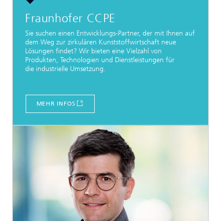
Fraunhofer CCPE
Sie suchen einen Entwicklungs-Partner, der mit Ihnen auf
dem Weg zur zirkulären Kunststoffwirtschaft neue
Lösungen findet? Wir bieten eine Vielzahl von
Produkten, Technologien und Dienstleistungen für
die industrielle Umsetzung.
MEHR INFOS