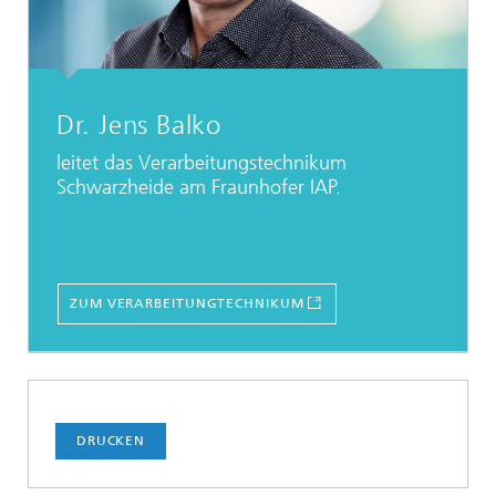
Dr. Jens Balko
leitet das Verarbeitungstechnikum
Schwarzheide am Fraunhofer IAP.
ZUM VERARBEITUNGTECHNIKUM
DRUCKEN