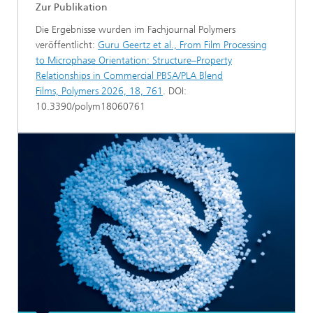
Zur Publikation
Die Ergebnisse wurden im Fachjournal Polymers
veröffentlicht:
Guru Geertz et al., From Film Processing
to Microphase Orientation: Structure–Property
Relationships in Commercial PBSA/PLA Blend
Films, Polymers 2026, 18, 761
. DOI:
10.3390/polym18060761