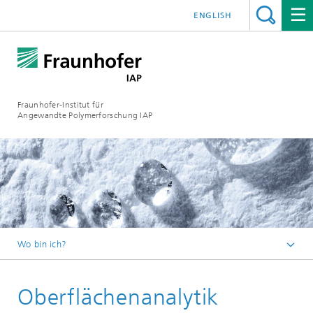
ENGLISH
Fraunhofer-Institut für
Angewandte Polymerforschung IAP
Wo bin ich?
Startseite
Oberflächenanalytik
Analytik