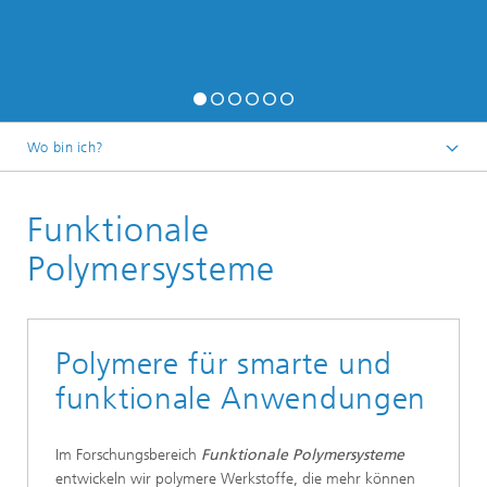
Wo bin ich?
Startseite
Funktionale
Forschung
Polymersysteme
Polymere für smarte und
funktionale Anwendungen
Im Forschungsbereich
Funktionale Polymersysteme
entwickeln wir polymere Werkstoffe, die mehr können