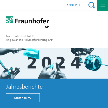
ENGLISH
Fraunhofer-Institut für
Angewandte Polymerforschung IAP
Jahresberichte
MEHR INFO