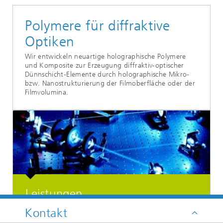
Polymere für diffraktive
Optiken
Wir entwickeln neuartige holographische Polymere
und Komposite zur Erzeugung diffraktiv-optischer
Dünnschicht-Elemente durch holographische Mikro-
bzw. Nanostrukturierung der Filmoberfläche oder der
Filmvolumina.
Leistungen
Kontakt
Entwicklung von Materialien