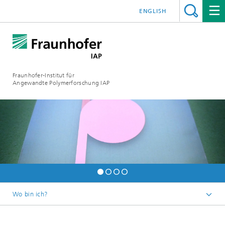
ENGLISH
Fraunhofer-Institut für
Angewandte Polymerforschung IAP
Wo bin ich?
Startseite