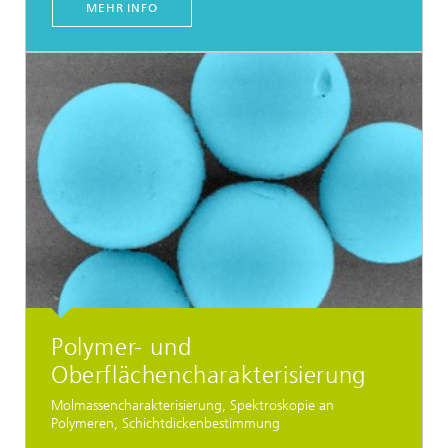
MEHR INFO
Polymer- und
Oberflächencharakterisierung
Molmassencharakterisierung, Spektroskopie an
Polymeren, Schichtdickenbestimmung