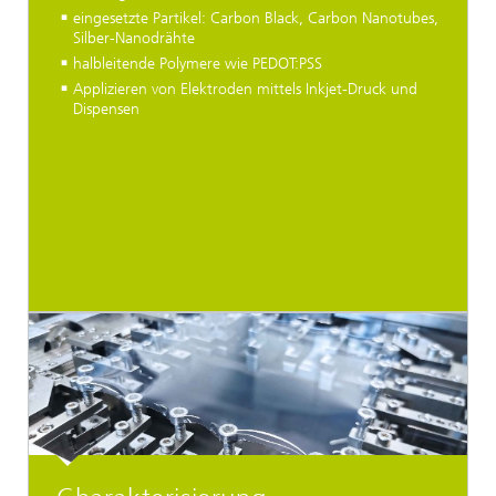
eingesetzte Partikel: Carbon Black, Carbon Nanotubes,
Silber-Nanodrähte
halbleitende Polymere wie PEDOT:PSS
Applizieren von Elektroden mittels Inkjet-Druck und
Dispensen