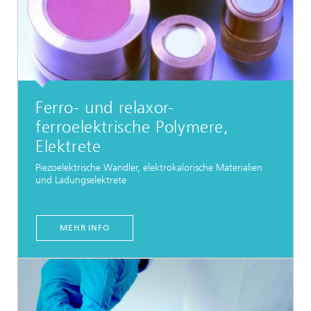
Ferro- und relaxor-
ferroelektrische Polymere,
Elektrete
Piezoelektrische Wandler, elektrokalorische Materialien
und Ladungselektrete
MEHR INFO