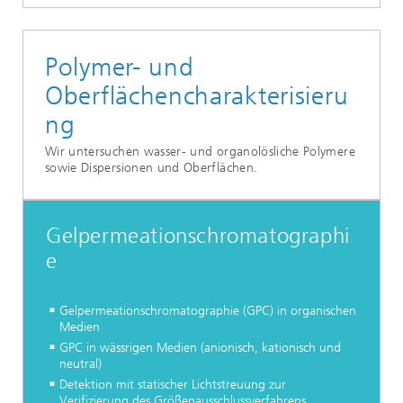
Polymer- und
Oberflächencharakterisieru
ng
Wir untersuchen wasser- und organolösliche Polymere
sowie Dispersionen und Oberflächen.
Gelpermeationschromatographi
e
Gelpermeationschromatographie (GPC) in organischen
Medien
GPC in wässrigen Medien (anionisch, kationisch und
neutral)
Detektion mit statischer Lichtstreuung zur
Verifizierung des Größenausschlussverfahrens