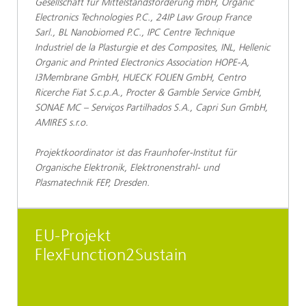
Gesellschaft für Mittelstandsförderung mbH, Organic
Electronics Technologies P.C., 24IP Law Group France
Sarl., BL Nanobiomed P.C., IPC Centre Technique
Industriel de la Plasturgie et des Composites, INL, Hellenic
Organic and Printed Electronics Association HOPE-A,
I3Membrane GmbH, HUECK FOLIEN GmbH, Centro
Ricerche Fiat S.c.p.A., Procter & Gamble Service GmbH,
SONAE MC – Serviços Partilhados S.A., Capri Sun GmbH,
AMIRES s.r.o.
Projektkoordinator ist das Fraunhofer-Institut für
Organische Elektronik, Elektronenstrahl- und
Plasmatechnik FEP, Dresden.
EU-Projekt
FlexFunction2Sustain