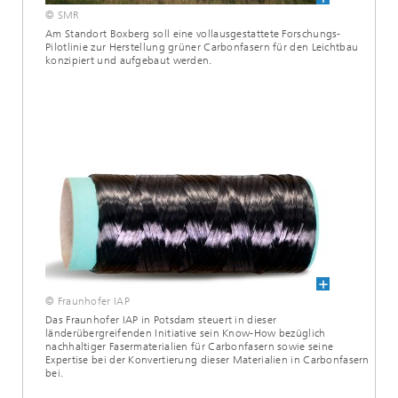
© SMR
Am Standort Boxberg soll eine vollausgestattete Forschungs-
Pilotlinie zur Herstellung grüner Carbonfasern für den Leichtbau
konzipiert und aufgebaut werden.
© Fraunhofer IAP
Das Fraunhofer IAP in Potsdam steuert in dieser
länderübergreifenden Initiative sein Know-How bezüglich
nachhaltiger Fasermaterialien für Carbonfasern sowie seine
Expertise bei der Konvertierung dieser Materialien in Carbonfasern
bei.