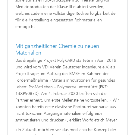
soll erstmals ein 3D-Drucksystem zur Herstellung von
Medizinprodukten der Klasse III etabliert werden,
welches zudem eine vollständige Rückverfolgbarkeit der
für die Herstellung eingesetzten Rohmaterialien
ermöglicht.
Mit ganzheitlicher Chemie zu neuen
Materialien
Das dreijährige Projekt PolyKARD startete im April 2019
und wird vom VDI Verein Deutscher Ingenieure e.V. als
Projektträger, im Auftrag des BMBF im Rahmen der
Fördermaßnahme »Materialinnovationen für gesundes
Leben: ProMatLeben – Polymere« unterstützt (FKZ:
13XP5087D). Am 4. Februar 2020 treffen sich die
Partner erneut, um erste Meilensteine vorzustellen. » Wir
konnten bereits erste elastische Photourethanharze aus
nicht toxischen Ausgangsmaterialien erfolgreich
synthetisieren und drucken«, erklärt Wolfdietrich Meyer.
»In Zukunft möchten wir das medizinische Konzept der