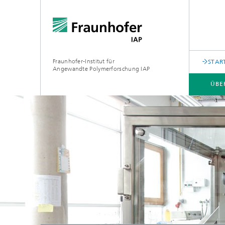
Fraunhofer-Institut für
STAR
Angewandte Polymerforschung IAP
ÜBE
ÜBER UNS
FORSCHUNG
ANALYTIK
PRESSE | MEDIEN