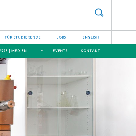
FÜR STUDIERENDE
JOBS
ENGLISH
ESSE | MEDIEN
EVENTS
KONTAKT
[X]
[X]
[X]
[X]