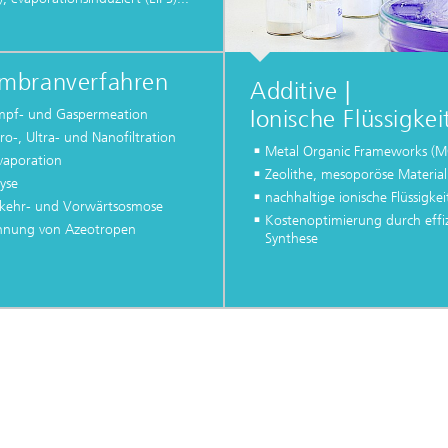
mbranverfahren
Additive |
Ionische Flüssigkei
pf- und Gaspermeation
ro-, Ultra- und Nanofiltration
Metal Organic Frameworks (M
vaporation
Zeolithe, mesoporöse Material
lyse
nachhaltige ionische Flüssigke
ehr- und Vorwärtsosmose
Kostenoptimierung durch effi
nnung von Azeotropen
Synthese