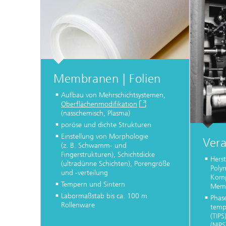
Membranen | Folien
Aufbau von Mehrschichtsystemen,
Oberflächenmodifikation
(nasschemisch, Plasma)
poröse und dichte Strukturen
Einstellung von Morphologie
Vera
(z. B. Schwamm- und
Fingerstrukturen), Schichtdicke
Herst
(ultradünne Schichten), Porengröße
Poly
und -verteilung
Komp
Tempern und Sintern
Mem
Labormaßstab bis ca. 100 m
Phas
Rollenware
temp
(TIPS
(NIPS