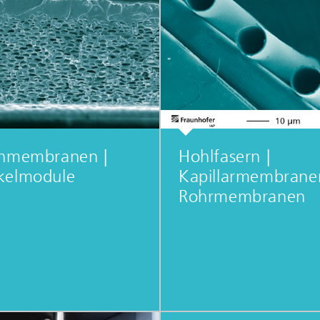
chmembranen |
Hohlfasern |
kelmodule
Kapillarmembrane
Rohrmembranen