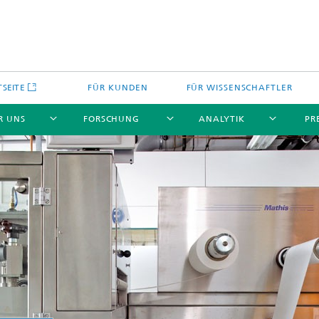
TSEITE
FÜR KUNDEN
FÜR WISSENSCHAFTLER
R UNS
FORSCHUNG
ANALYTIK
PR