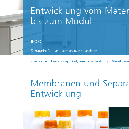
Entwicklung vom Mater
bis zum Modul
© Fraunhofer IAP | Membranziehmaschine
Startseite
Forschung
Polymerverarbeitung
Membrane
Membranen und Separa
Entwicklung