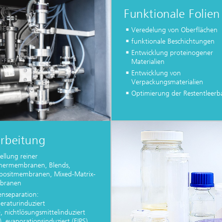
Funktionale Folien
Veredelung von Oberflächen
funktionale Beschichtungen
Entwicklung proteinogener
Materialien
Entwicklung von
Verpackungsmaterialien
Optimierung der Restentleerba
rbeitung
ellung reiner
mermembranen, Blends,
ositmembranen, Mixed-Matrix-
branen
enseparation:
eraturinduziert
), nichtlösungsmittelinduziert
), evaporationsinduziert (EIPS)...