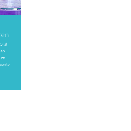
ten
OFs)
ien
iten
ziente