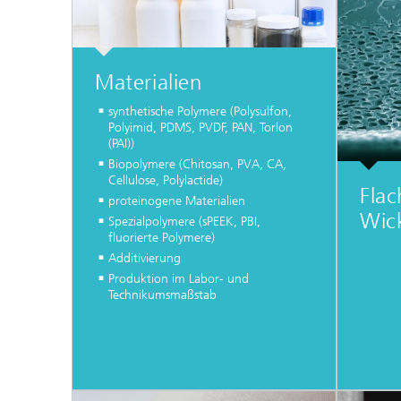
Materialien
synthetische Polymere (Polysulfon,
Polyimid, PDMS, PVDF, PAN, Torlon
(PAI))
Biopolymere (Chitosan, PVA, CA,
Cellulose, Polylactide)
Fla
proteinogene Materialien
Wic
Spezialpolymere (sPEEK, PBI,
fluorierte Polymere)
Additivierung
Produktion im Labor- und
Technikumsmaßstab