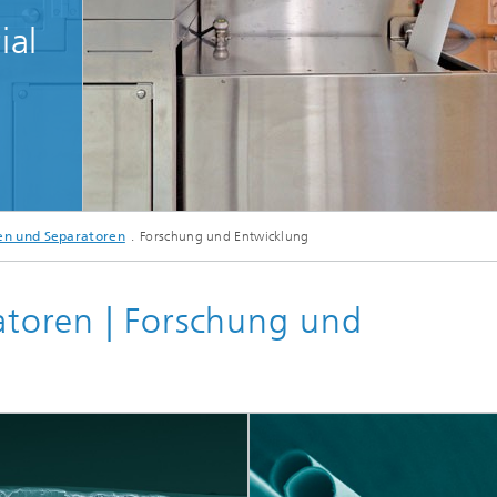
ial
© Fraunhofer IAP
n und Separatoren
Forschung und Entwicklung
© Fraunhofer IAP
toren | Forschung und