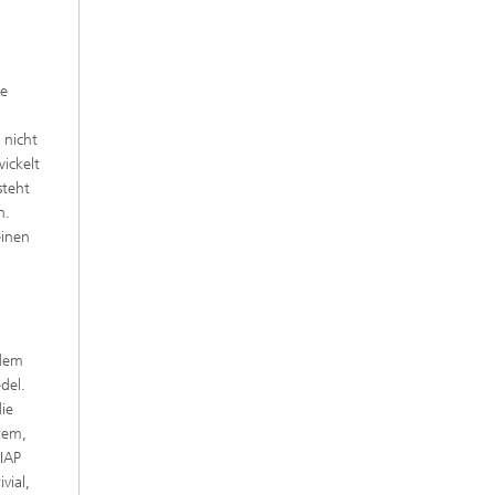
le
 nicht
ickelt
steht
n.
einen
 dem
del.
ie
rtem,
IAP
vial,