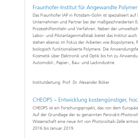
Fraunhofer-Institut für Angewandte Polymer
Das Fraunhofer IAP in Potsdam-Golm ist spezialisiert a
Unternehmen und Partner bei der maßgeschneiderten En
Prozesshilfsmitteln und Verfahren. Neben der umweltsc
Labor- und Pilotanlagenmaßstab bietet das Institut auch
stehen ebenso im Fokus der Arbeiten wie Biopolymere, 
biologisch funktionalisierte Polymere. Die Anwendungsfel
Kosmetik über Elektronik und Optik bis hin zu Anwendu
Automobil-, Papier-, Bau- und Lackindustrie.
Institutsleitung: Prof. Dr. Alexander Böker
CHEOPS – Entwicklung kostengünstiger, hoche
CHEOPS ist ein Forschungsprojekt, das von dem Europäi
Auf der Grundlage der so genannten Perovskit-Photovolt
Wissenschaft eine neue Art von Photovoltaik-Zelle entwick
2016 bis Januar 2019.