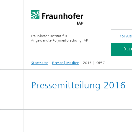
Fraunhofer-Institut für
STAR
Angewandte Polymerforschung IAP
ÜBE
Startseite
Presse | Medien
2016 | LOPEC
ÜBER UNS
FORSCHUNG
ANALYTIK
PRESSE | MEDIEN
Pressemitteilung 2016