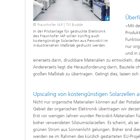
Überf
© Fraunhofer IAP | Till Budde
»Mit de
In der Pilotanlage für gedruckte Elektronik
Produkt
des Fraunhofer IAP sollen künftig auch
Funktio
kostengünstige Solarzellen aus Perovskit im
industrienahen Maßstab gedruckt werden.
nur org
und in 
einerseits darin, druckbare Materialien zu entwickeln,
Andererseits liegt die Herausforderung darin, Bauteile o
großen Maßstab zu übertragen. Gelingt dies, lassen sich 
Upscaling von kostengünstigen Solarzellen a
Nicht nur organische Materialien können auf der Potsd
Gebiet der organischen Elektronik übertragen wir derzei
Erst vor wenigen Jahren wurden Perovskit-Materialien für
bisher verwendeten Siliziumsolarzellen. Es scheint, als s
grünen Strom aus Sonnenlicht gelungen. Bisher sind die
werden sie im Rahmen des kürzlich gestarteten EU-Projekt