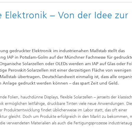
Elektronik – Von der Idee zur
lung gedruckter Elektronik im industrienahen Maßstab stellt das
ung IAP in Potsdam-Golm auf der Münchner Fachmesse für gedruckt
. Organische Solarzellen oder OLEDs werden am IAP auf Glas oder Fo
tige Perovskit-Solarzellen mit einer derzeitigen Fläche von wenigen
aßstab übertragen. Deutschlandweit einmalig ist, dass alle organi
n Anlage gedruckt werden können – das spart Zeit und Geld.
nde Folien, hauchdünne Displays, flexible Solarzellen – jenseits der klassisc
nik ermöglichen leitfähige, druckbare Tinten viele neue Anwendungen. Die
er Produktentwicklung findet üblicherweise im Labor statt, das oft einer
tur gleicht. Doch um Produkte erfolgreich in den Markt zu bekommen, 
die verwendeten Materialien als auch die Fertigungsprozesse industrietaug