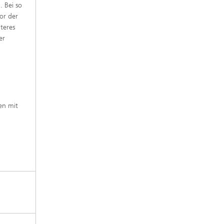
. Bei so
or der
teres
er
en mit