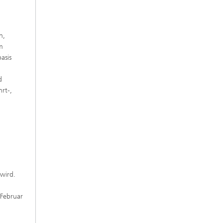
n,
m
asis
d
rt-,
wird.
 Februar