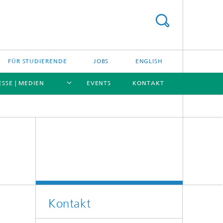
FÜR STUDIERENDE
JOBS
ENGLISH
ESSE | MEDIEN
EVENTS
KONTAKT
[X]
[X]
[X]
[X]
Kontakt