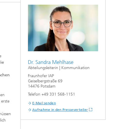
e
Dr. Sandra Mehlhase
lie
Abteilungsleiterin | Kommunikation
schen
Fraunhofer IAP
Geiselbergstraße 69
14476 Potsdam
Telefon +49 331 568-1151
hen
 erste
E-Mail senden
Aufnahme in den Presseverteiler
müssen
lich