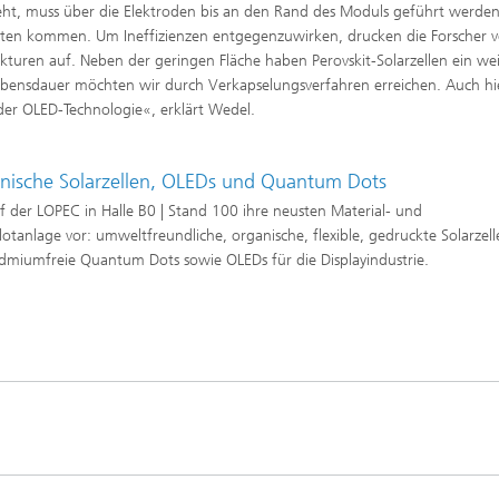
teht, muss über die Elektroden bis an den Rand des Moduls geführt werden
sten kommen. Um Ineffizienzen entgegenzuwirken, drucken die Forscher v
ukturen auf. Neben der geringen Fläche haben Perovskit-Solarzellen ein wei
 Lebensdauer möchten wir durch Verkapselungsverfahren erreichen. Auch hi
der OLED-Technologie«, erklärt Wedel.
anische Solarzellen, OLEDs und Quantum Dots
uf der LOPEC in Halle B0 | Stand 100 ihre neusten Material- und
otanlage vor: umweltfreundliche, organische, flexible, gedruckte Solarzell
cadmiumfreie Quantum Dots sowie OLEDs für die Displayindustrie.