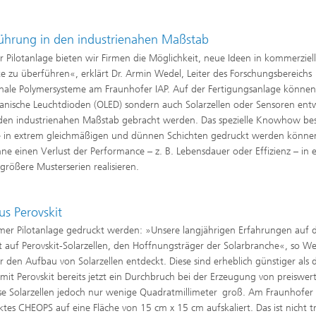
ührung in den industrienahen Maßstab
r Pilotanlage bieten wir Firmen die Möglichkeit, neue Ideen in kommerziel
e zu überführen«, erklärt Dr. Armin Wedel, Leiter des Forschungsbereichs
nale Polymersysteme am Fraunhofer IAP. Auf der Fertigungsanlage können
anische Leuchtdioden (OLED) sondern auch Solarzellen oder Sensoren entw
den industrienahen Maßstab gebracht werden. Das spezielle Knowhow be
 die in extrem gleichmäßigen und dünnen Schichten gedruckt werden könne
hne einen Verlust der Performance – z. B. Lebensdauer oder Effizienz – in 
größere Musterserien realisieren.
us Perovskit
amer Pilotanlage gedruckt werden: »Unsere langjährigen Erfahrungen auf
t auf Perovskit-Solarzellen, den Hoffnungsträger der Solarbranche«, so We
 den Aufbau von Solarzellen entdeckt. Diese sind erheblich günstiger als d
ei mit Perovskit bereits jetzt ein Durchbruch bei der Erzeugung von preiswe
se Solarzellen jedoch nur wenige Quadratmillimeter
groß. Am Fraunhofer 
es CHEOPS auf eine Fläche von 15 cm x 15 cm aufskaliert. Das ist nicht tri