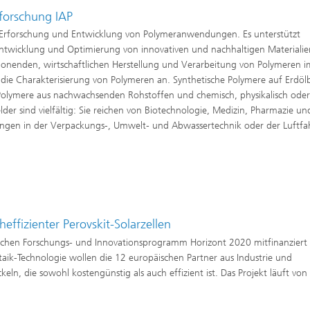
forschung IAP
uf Erforschung und Entwicklung von Polymeranwendungen. Es unterstützt
twicklung und Optimierung von innovativen und nachhaltigen Materialie
honenden, wirtschaftlichen Herstellung und Verarbeitung von Polymeren i
 die Charakterisierung von Polymeren an. Synthetische Polymere auf Erdölb
Polymere aus nachwachsenden Rohstoffen und chemisch, physikalisch oder
der sind vielfältig: Sie reichen von Biotechnologie, Medizin, Pharmazie un
ngen in der Verpackungs-, Umwelt- und Abwassertechnik oder der Luftfah
ffizienter Perovskit-Solarzellen
schen Forschungs- und Innovationsprogramm Horizont 2020 mitfinanziert 
aik-Technologie wollen die 12 europäischen Partner aus Industrie und
eln, die sowohl kostengünstig als auch effizient ist. Das Projekt läuft von