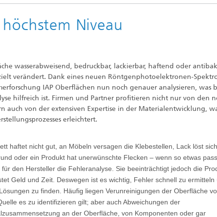
f höchstem Niveau
e wasserabweisend, bedruckbar, lackierbar, haftend oder antibakt
gezielt verändert. Dank eines neuen Röntgenphotoelektronen-Spektr
merforschung IAP Oberflächen nun noch genauer analysieren, was b
yse hilfreich ist. Firmen und Partner profitieren nicht nur von den 
n auch von der extensiven Expertise in der Materialentwicklung, wa
tellungsprozesses erleichtert.
kett haftet nicht gut, an Möbeln versagen die Klebestellen, Lack löst si
und oder ein Produkt hat unerwünschte Flecken – wenn so etwas passi
 für den Hersteller die Fehleranalyse. Sie beeinträchtigt jedoch die Pro
tet Geld und Zeit. Deswegen ist es wichtig, Fehler schnell zu ermitteln
 Lösungen zu finden. Häufig liegen Verunreinigungen der Oberfläche vo
uelle es zu identifizieren gilt; aber auch Abweichungen der
alzusammensetzung an der Oberfläche, von Komponenten oder gar