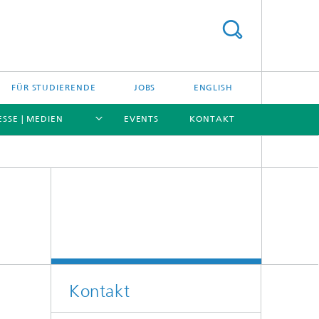
FÜR STUDIERENDE
JOBS
ENGLISH
ESSE | MEDIEN
EVENTS
KONTAKT
[X]
[X]
[X]
[X]
Kontakt