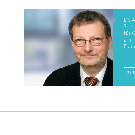
Dr. 
Spezi
für 
am
Frau
ZUR