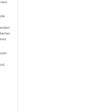
nnten
die
ssenden
diertes
ines
nzen.
ool,