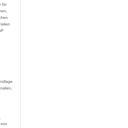
 für
hen,
schen
ialien
AP
undlage
ialien,
,
 von