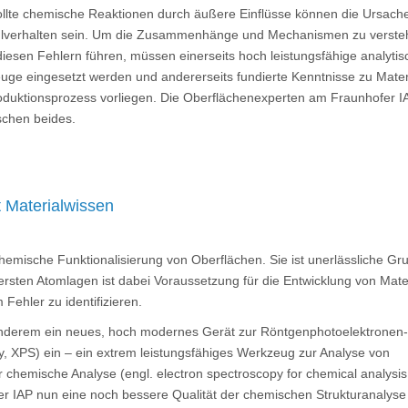
llte chemische Reaktionen durch äußere Einflüsse können die Ursache
hlverhalten sein. Um die Zusammenhänge und Mechanismen zu verste
diesen Fehlern führen, müssen einerseits hoch leistungsfähige analyti
ge eingesetzt werden und andererseits fundierte Kenntnisse zu Mater
oduktionsprozess vorliegen. Die Oberflächenexperten am Fraunhofer I
schen beides.
t Materialwissen
hemische Funktionalisierung von Oberflächen. Sie ist unerlässliche Gr
rsten Atomlagen ist dabei Voraussetzung für die Entwicklung von Mater
Fehler zu identifizieren.
anderem ein neues, hoch modernes Gerät zur Röntgenphotoelektronen-
y, XPS) ein – ein extrem leistungsfähiges Werkzeug zur Analyse von
 chemische Analyse (engl. electron spectroscopy for chemical analysis
 IAP nun eine noch bessere Qualität der chemischen Strukturanalyse