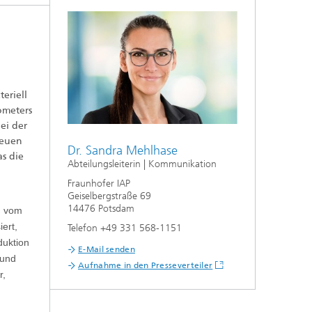
eriell
ometers
ei der
neuen
Dr. Sandra Mehlhase
s die
Abteilungsleiterin | Kommunikation
Fraunhofer IAP
Geiselbergstraße 69
14476 Potsdam
ch vom
ert,
Telefon +49 331 568-1151
duktion
E-Mail senden
 und
Aufnahme in den Presseverteiler
r,