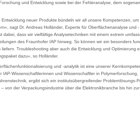
n Forschung und Entwicklung sowie bei der Fehleranalyse, dem sogena
 Entwicklung neuer Produkte bündeln wir all unsere Kompetenzen, um 
n«, sagt Dr. Andreas Holländer, Experte für Oberflächenanalyse und -
ist dabei, dass wir vielfältige Analysetechniken mit einem extrem umfa
teilungen des Fraunhofer IAP hinweg. So können wir ein besonders fun
liefern. Troubleshooting aber auch die Entwicklung und Optimierung e
gspaket dazu«, so Holländer.
berflächenfunktionalisierung und -analytik ist eine unserer Kernkompete
er IAP-Wissenschaftlerinnen und Wissenschaftler in Polymerforschung,
renstechnik, ergibt sich ein institutsübergreifender Problemlösungs-P
– von der Verpackungsindustrie über die Elektronikbranche bis hin zur