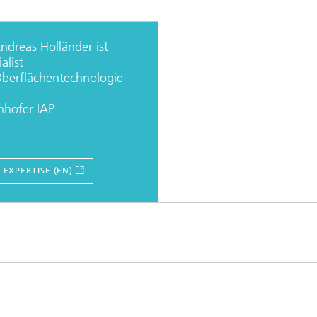
Andreas Holländer ist
alist
Oberflächentechnologie
nhofer IAP.
 EXPERTISE (EN)