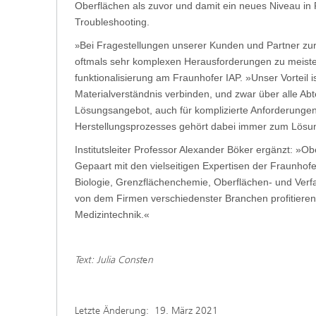
Oberflächen als zuvor und damit ein neues Niveau i
Troubleshooting.
Bei Fragestellungen unserer Kunden und Partner zur
»
oftmals sehr komplexen Herausforderungen zu meister
funktionalisierung am Fraunhofer IAP. »Unser Vorteil 
Materialverständnis verbinden, und zwar über alle Ab
Lösungsangebot, auch für komplizierte Anforderungen 
Herstellungsprozesses gehört dabei immer zum Lösun
Institutsleiter Professor Alexander Böker ergänzt: »O
Gepaart mit den vielseitigen Expertisen der Fraunhof
Biologie, Grenzflächenchemie, Oberflächen- und Verfah
von dem Firmen verschiedenster Branchen profitieren 
Medizintechnik.«
Text: Julia Const
e
n
Letzte Änderung:
19. März 2021