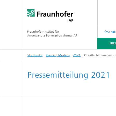
Fraunhofer-Institut für
STAR
Angewandte Polymerforschung IAP
ÜBE
Startseite
Presse | Medien
2021
Oberflächenanalyse a
ÜBER UNS
FORSCHUNG
ANALYTIK
PRESSE | MEDIEN
Pressemitteilung 2021