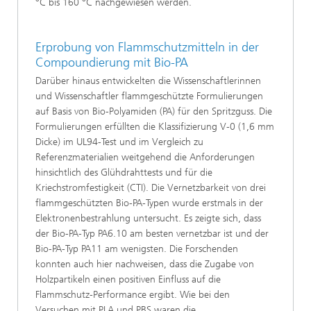
°C bis 160 °C nachgewiesen werden.
Erprobung von Flammschutzmitteln in der
Compoundierung mit Bio-PA
Darüber hinaus entwickelten die Wissenschaftlerinnen
und Wissenschaftler flammgeschützte Formulierungen
auf Basis von Bio-Polyamiden (PA) für den Spritzguss. Die
Formulierungen erfüllten die Klassifizierung V-0 (1,6 mm
Dicke) im UL94-Test und im Vergleich zu
Referenzmaterialien weitgehend die Anforderungen
hinsichtlich des Glühdrahttests und für die
Kriechstromfestigkeit (CTI). Die Vernetzbarkeit von drei
flammgeschützten Bio-PA-Typen wurde erstmals in der
Elektronenbestrahlung untersucht. Es zeigte sich, dass
der Bio-PA-Typ PA6.10 am besten vernetzbar ist und der
Bio-PA-Typ PA11 am wenigsten. Die Forschenden
konnten auch hier nachweisen, dass die Zugabe von
Holzpartikeln einen positiven Einfluss auf die
Flammschutz-Performance ergibt. Wie bei den
Versuchen mit PLA und PBS waren die