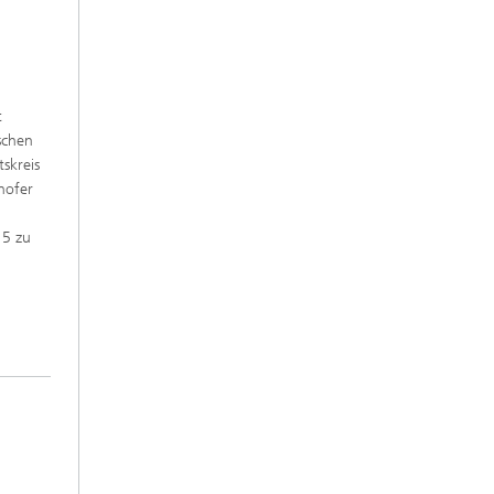
t
schen
skreis
hofer
15 zu