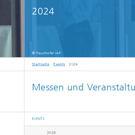
2024
© Fraunhofer IAP
Kick-Off: Das Leistungszentrum »Integration biologi
Startseite
Events
2024
Messen und Veranstalt
EVENTS
2026