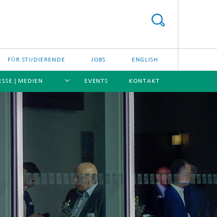
FÜR STUDIERENDE
JOBS
ENGLISH
ESSE | MEDIEN
EVENTS
KONTAKT
[X]
[X]
[X]
[X]