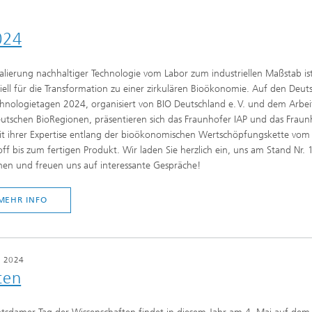
024
alierung nachhaltiger Technologie vom Labor zum industriellen Maßstab is
iell für die Transformation zu einer zirkulären Bioökonomie. Auf den Deut
hnologietagen 2024, organisiert von BIO Deutschland e. V. und dem Arbeit
utschen BioRegionen, präsentieren sich das Fraunhofer IAP und das Fraun
it ihrer Expertise entlang der bioökonomischen Wertschöpfungskette vom
ff bis zum fertigen Produkt. Wir laden Sie herzlich ein, uns am Stand Nr. 
en und freuen uns auf interessante Gespräche!
MEHR INFO
i 2024
ten