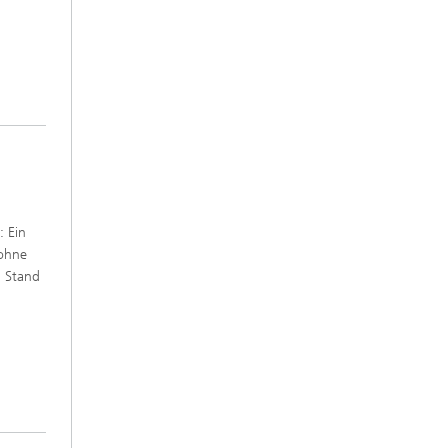
: Ein
 ohne
m Stand