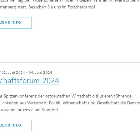
tsdamer Tag der Wissenschaften findet in diesem Jahr am 4. Mai auf dem
afenberg statt. Besuchen Sie uns im Forschercamp!
MEHR INFO
/
02. Juni 2024 - 04. Juni 2024
schaftsforum 2024
r Spitzenkonferenz der ostdeutschen Wirtschaft diskutieren führende
lichkeiten aus Wirtschaft, Politik, Wissenschaft und Gesellschaft die Dynam
turwandelprozesse am Standort.
MEHR INFO