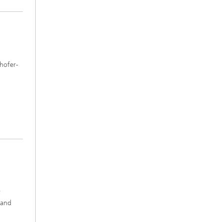
hofer-
r
tand