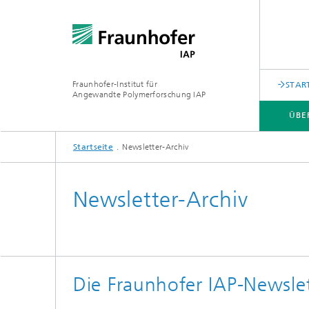
Fraunhofer-Institut für
STAR
Angewandte Polymerforschung IAP
ÜBE
Startseite
Newsletter-Archiv
ÜBER UNS
FORSCHUNG
ANALYTIK
PRESSE | MEDIEN
Newsletter-Archiv
Die Fraunhofer IAP-Newsl