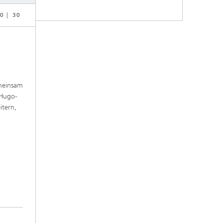
0
30
emeinsam
 Hugo-
itern,