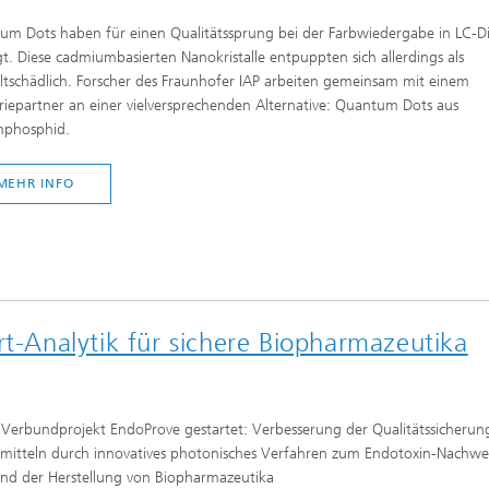
m Dots haben für einen Qualitätssprung bei der Farbwiedergabe in LC-Di
t. Diese cadmiumbasierten Nanokristalle entpuppten sich allerdings als
tschädlich. Forscher des Fraunhofer IAP arbeiten gemeinsam mit einem
riepartner an einer vielversprechenden Alternative: Quantum Dots aus
mphosphid.
MEHR INFO
rt-Analytik für sichere Biopharmazeutika
Verbundprojekt EndoProve gestartet: Verbesserung der Qualitätssicherun
imitteln durch innovatives photonisches Verfahren zum Endotoxin-Nachwe
nd der Herstellung von Biopharmazeutika