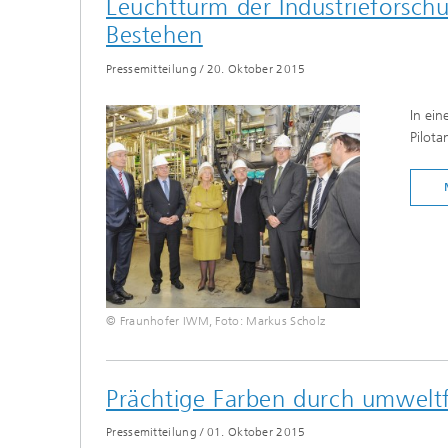
Leuchtturm der Industrieforschu
Bestehen
Pressemitteilung
/
20. Oktober 2015
In ein
Pilota
© Fraunhofer IWM, Foto: Markus Scholz
Prächtige Farben durch umweltfr
Pressemitteilung
/
01. Oktober 2015