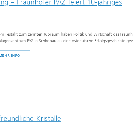
ng – Fraunhofer PAZ feiert 10-jähriges
em Festakt zum zehnten Jubiläum haben Politik und Wirtschaft das Fraunh
nlagenzentrum PAZ in Schkopau als eine ostdeutsche Erfolgsgeschichte ge
MEHR INFO
eundliche Kristalle