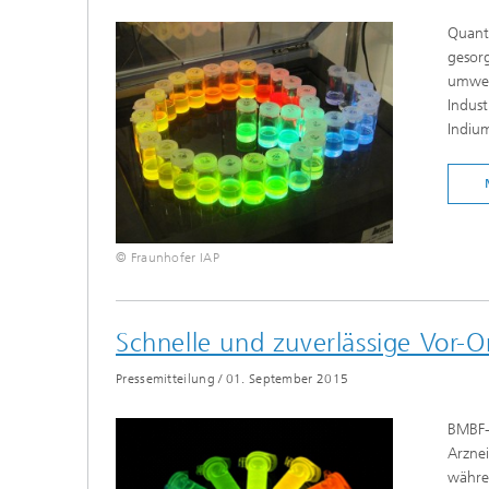
Quantu
gesorg
umwel
Indust
Indiu
© Fraunhofer IAP
Schnelle und zuverlässige Vor-O
Pressemitteilung
/
01. September 2015
BMBF-
Arzne
währe