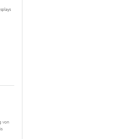
splays
g von
is