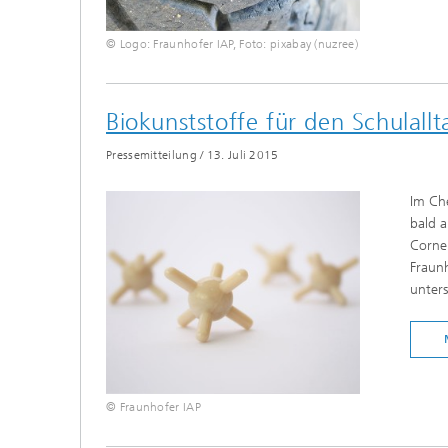
© Logo: Fraunhofer IAP, Foto: pixabay (nuzree)
Biokunststoffe für den Schulal
Pressemitteilung
/
13. Juli 2015
Im Che
bald 
Cornel
Fraun
unters
© Fraunhofer IAP