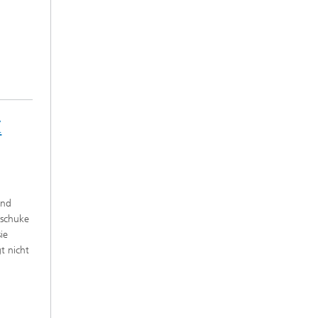
Z
und
tschuke
ie
t nicht