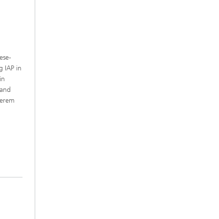
ese-
 IAP in
in
tand
derem