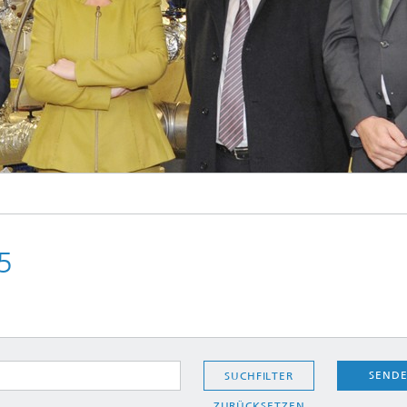
© Fraunhofer IAP
© Fraunhofer IAP
5
SEND
SUCHFILTER
ZURÜCKSETZEN