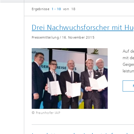
Ergebnisse
1 - 10
von 18
Drei Nachwuchsforscher mit Hu
Pressemitteilung
/
16. November 2015
Auf d
mit d
Geiger
leistu
© Fraunhofer IAP