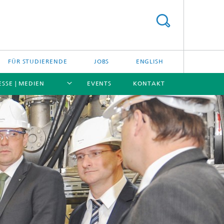
FÜR STUDIERENDE
JOBS
ENGLISH
ESSE | MEDIEN
EVENTS
KONTAKT
[X]
[X]
[X]
[X]