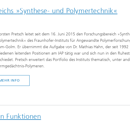
eichs »Synthese- und Polymertechnik«
orsten Pretsch leitet seit dem 16. Juni 2015 den Forschungsbereich »Synth
lymertechnik« des Fraunhofer-Instituts für Angewandte Polymerforschung
am-Golm. Er übernimmt die Aufgabe von Dr. Mathias Hahn, der seit 1992 
iedenen leitenden Positionen am IAP tätig war und sich nun in den Ruhes
chiedet. Pretsch erweitert das Portfolio des Instituts thematisch, unter an
ormgedächtnis-Polymeren.
MEHR INFO
en Funktionen