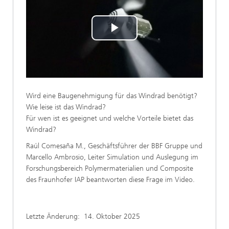
Play
Video
Wird eine Baugenehmigung für das Windrad benötigt?
Wie leise ist das Windrad?
Für wen ist es geeignet und welche Vorteile bietet das
Windrad?
Raúl Comesaña M., Geschäftsführer der BBF Gruppe und
Marcello Ambrosio, Leiter Simulation und Auslegung im
Forschungsbereich Polymermaterialien und Composite
des Fraunhofer IAP beantworten diese Frage im Video.
Letzte Änderung:
14. Oktober 2025