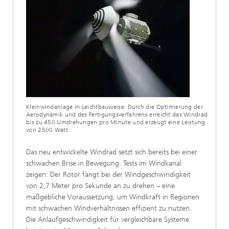
Kleinwindanlage in Leichtbauweise: Durch die Optimierung der
Aerodynamik und des Fertigungsverfahrens erreicht das Windrad
bis zu 450 Umdrehungen pro Minute und erzeugt eine Leistung
von 2500 Watt
Das neu entwickelte Windrad setzt sich bereits bei einer
schwachen Brise in Bewegung. Tests im Windkanal
zeigen: Der Rotor fängt bei der Windgeschwindigkeit
von 2,7 Meter pro Sekunde an zu drehen – eine
maßgebliche Voraussetzung, um Windkraft in Regionen
mit schwachen Windverhältnissen effizient zu nutzen.
Die Anlaufgeschwindigkeit für vergleichbare Systeme