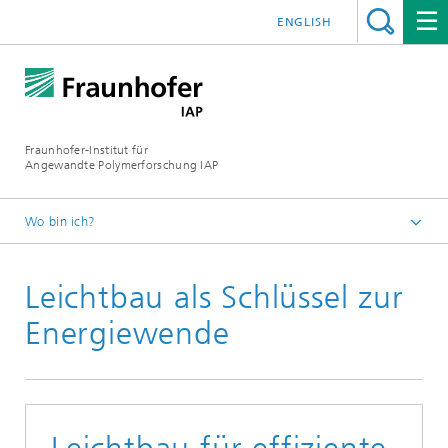
ENGLISH
Fraunhofer-Institut für
Angewandte Polymerforschung IAP
Wo bin ich?
Startseite
Leichtbau als Schlüssel zur
Presse | Medien
2025
Energiewende