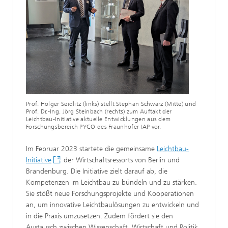
Prof. Holger Seidlitz (links) stellt Stephan Schwarz (Mitte) und
Prof. Dr.-Ing. Jörg Steinbach (rechts) zum Auftakt der
Leichtbau-Initiative aktuelle Entwicklungen aus dem
Forschungsbereich PYCO des Fraunhofer IAP vor.
Im Februar 2023 startete die gemeinsame
Leichtbau-
Initiative
der Wirtschaftsressorts von Berlin und
Brandenburg. Die Initiative zielt darauf ab, die
Kompetenzen im Leichtbau zu bündeln und zu stärken.
Sie stößt neue Forschungsprojekte und Kooperationen
an, um innovative Leichtbaulösungen zu entwickeln und
in die Praxis umzusetzen. Zudem fördert sie den
Austausch zwischen Wissenschaft, Wirtschaft und Politik