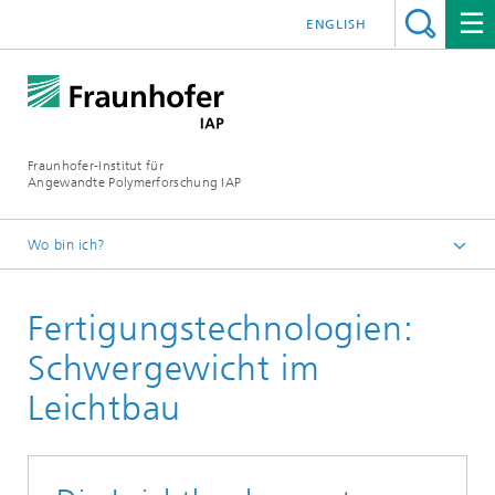
ENGLISH
Fraunhofer-Institut für
Angewandte Polymerforschung IAP
Wo bin ich?
Startseite
Fertigungstechnologien:
Jahresbericht
2023 | Innovationen für eine nachhaltige Zukunft
Schwergewicht im
Leichtbau