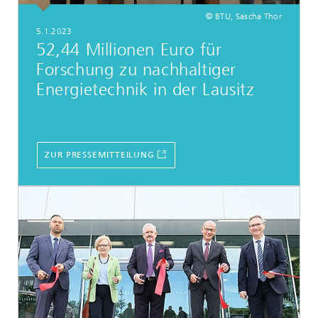
© BTU, Sascha Thor
5.1.2023
52,44 Millionen Euro für
Forschung zu nachhaltiger
Energietechnik in der Lausitz
ZUR PRESSEMITTEILUNG