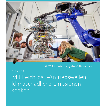
© WFBB, Foto: Jungblut & Büssemeier
1.6.2023
Mit Leichtbau-Antriebswellen
klimaschädliche Emissionen
senken