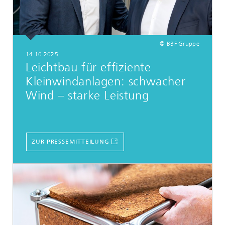
© BBF Gruppe
14.10.2025
Leichtbau für effiziente
Kleinwindanlagen: schwacher
Wind – starke Leistung
ZUR PRESSEMITTEILUNG