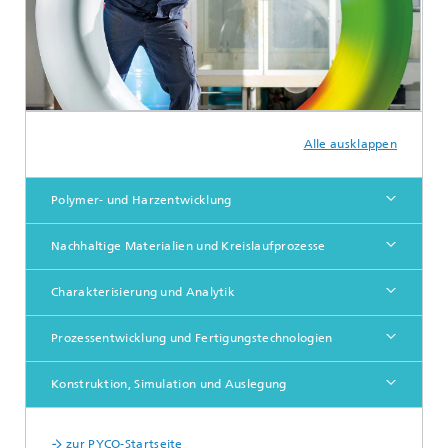
Alle ausklappen
Polymer- und Harzentwicklung
Nachhaltige Materialien und Kreislaufprozesse
Charakterisierung und Analytik
Prozessentwicklung und Fertigungstechnologien
Konstruktion, Simulation und Auslegung
zur PYCO-Startseite