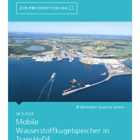
ZUR PRESSEMITTEILUNG
© Fährhafen Sassnitz GmbH
26.5.2023
Mobile
Wasserstoffkugelspeicher in
TransHyDE