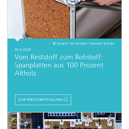
© System 180 GmbH / Clemens Richter
30.9.2025
Vom Reststoff zum Rohstoff:
Spanplatten aus 100 Prozent
Altholz
ZUR PRESSEMITTEILUNG