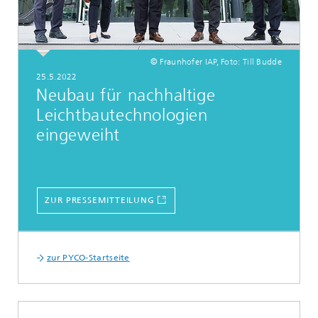
© Fraunhofer IAP, Foto: Till Budde
25.5.2022
Neubau für nachhaltige
Leichtbautechnologien
eingeweiht
ZUR PRESSEMITTEILUNG
zur PYCO-Startseite