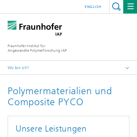
ENGLISH
Fraunhofer-Institut für
Angewandte Polymerforschung IAP
Wo bin ich?
Startseite
Polymermaterialien und
Forschung
Polymercomposite PYCO
Composite PYCO
Unsere Leistungen