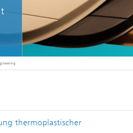
t
gineering
ung thermoplastischer