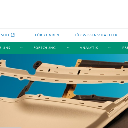
TSEITE
FÜR KUNDEN
FÜR WISSENSCHAFTLER
R UNS
FORSCHUNG
ANALYTIK
PR