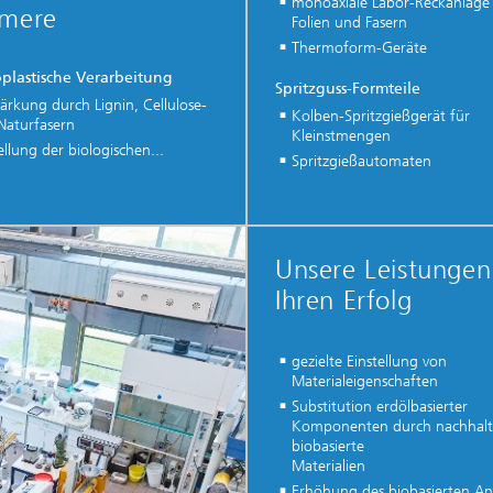
monoaxiale Labor-Reckanlage 
ymere
Folien und Fasern
Thermoform-Geräte
plastische Verarbeitung
Spritzguss-Formteile
ärkung durch Lignin, Cellulose-
Kolben-Spritzgießgerät für
Naturfasern
Kleinstmengen
ellung der biologischen...
Spritzgießautomaten
Unsere Leistungen
Ihren Erfolg
gezielte Einstellung von
Materialeigenschaften
Substitution erdölbasierter
Komponenten durch nachhalt
biobasierte
Materialien
Erhöhung des biobasierten Ant