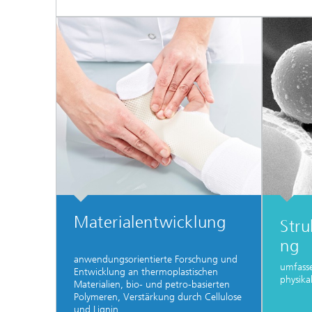
Materialentwicklung
Stru
ng
anwendungsorientierte Forschung und
umfass
Entwicklung an thermoplastischen
physika
Materialien, bio- und petro-basierten
Polymeren, Verstärkung durch Cellulose
und Lignin