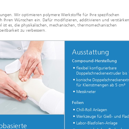
ngen. Wir optimieren polymere Werkstoffe für Ihre spezifischen
h Ihren Wünschen ein. Dafür modifizieren, additivieren und verstärken
el ist es, die physikalischen, mechanischen, thermomechanischen
beitbarkeit zu verbessern.
Ausstattung
Compound-Herstellung
flexibel konfigurierbare
Doppelschneckenextruder bis 
konische Doppelschneckenext
für Kleinstmengen ab 5 cm³
Messkneter
Folien
Chill-Roll Anlagen
Werkzeuge für Gieß- und Flac
Labor-Blasfolien-Anlage
obasierte