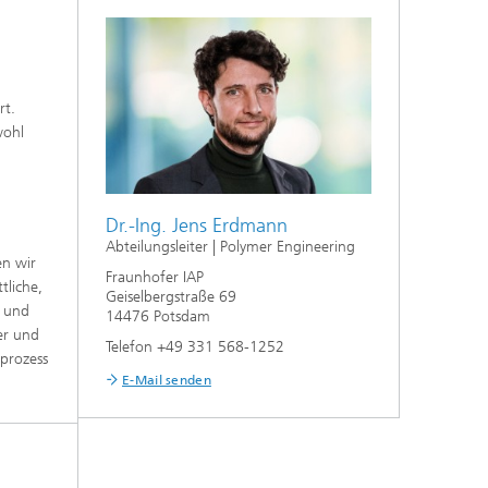
rt.
wohl
Dr.-Ing. Jens Erdmann
Abteilungsleiter | Polymer Engineering
en wir
Fraunhofer IAP
tliche,
Geiselbergstraße 69
r und
14476 Potsdam
er und
Telefon +49 331 568-1252
sprozess
E-Mail senden