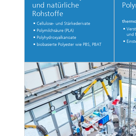
und natürliche
Pol
Rohstoffe
thermo
Cellulose- und Stärkederivate
Verst
Polymilchsäure (PLA)
und 
Polyhydroxyalkanoate
Einst
biobasierte Polyester wie PBS, PBAT
...