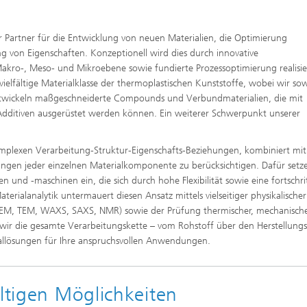
rter Partner für die Entwicklung von neuen Materialien, die Optimierung
ng von Eigenschaften. Konzeptionell wird dies durch innovative
Makro-, Meso- und Mikroebene sowie fundierte Prozessoptimierung realisie
vielfältige Materialklasse der thermoplastischen Kunststoffe, wobei wir so
 entwickeln maßgeschneiderte Compounds und Verbundmaterialien, die mit
 Additiven ausgerüstet werden können. Ein weiterer Schwerpunkt unserer
komplexen Verarbeitung-Struktur-Eigenschafts-Beziehungen, kombiniert mit
gen jeder einzelnen Materialkomponente zu berücksichtigen. Dafür setz
 und -maschinen ein, die sich durch hohe Flexibilität sowie eine fortschrit
terialanalytik untermauert diesen Ansatz mittels vielseitiger physikalische
 REM, TEM, WAXS, SAXS, NMR) sowie der Prüfung thermischer, mechanisch
n wir die gesamte Verarbeitungskette – vom Rohstoff über den Herstellung
riallösungen für Ihre anspruchsvollen Anwendungen.
ältigen Möglichkeiten