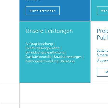
MEHR ERFAHREN
MEH
Unsere Leistungen
Proj
Publ
Auftragsforschung |
Forschungskooperation |
Beständ
Entwicklungsdienstleistung |
Biover
Qualitätskontrolle | Routinemessungen |
Biogene
Methodenentwicklung | Beratung
M