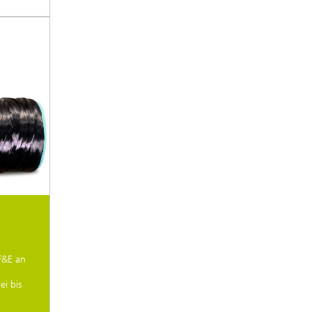
F&E an
ei bis