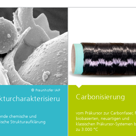
© Fraunhofer IAP
Carbonisierung
kturcharakterisieru
vom Präkursor zur Carbonfaser, 
ende chemische und
biobasierten, neuartigen und
lische Strukturaufklärung
klassischen Präkursor-Systemen b
zu 3.000 °C